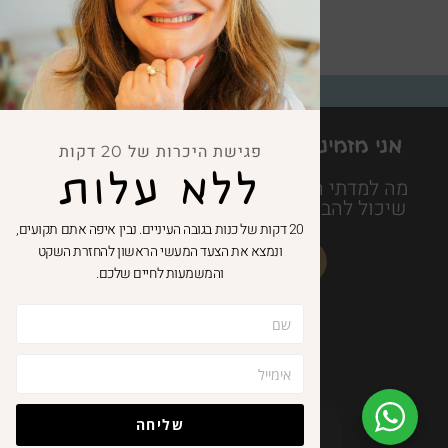
אני מזמינה אתכם לבחור לעצמכם מתנה
פגישת היכרות של 20 דקות
לחיים
ללא עלות
מה למדתי היום הוא ספר חכם משעשע ופרקטי
שיכול להביא את האושר ממש עד לבית של כל
אחד ואחת מאיתנו
20 דקות של כנות בגובה העיניים. נבין איפה אתם תקועים,
ונמצא את הצעד המעשי הראשון להחזרת השקט
והמשמעות לחיים שלכם.
שליחה