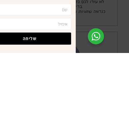
לא עזרו לכם כל היועצים והמטפלים לזוגיות מקדמת,
בריאה, מוצלחת או מנצחת?
כנראה שזוגיות שואפת להיות יותר מהכל
״מאושרת״.
קרא/י עוד…
שליחה
תהליך אישי לזוגיות
לעודד הקשבה, להחזיר את התשוקה, להפסיק ריבים ו/או
לדעת איך לריב, והכי חשוב, פשוט להיות רגועים
ומאושרים, מזמינה אותך ללמוד איך מתקנים ומתקדמים.
קרא/י עוד…