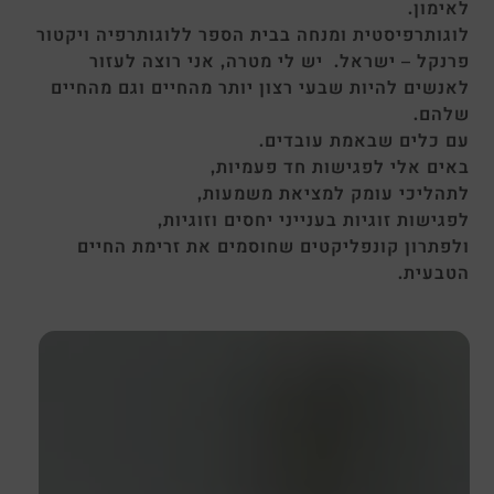
ן.
רפיסטית ומנחה בבית הספר ללוגותרפיה ויקטור
ל – ישראל.
יש
לי
מטרה
,
אני
רוצה
לעזור
ים
להיות
שבעי
רצון
יותר
מהחיים
וגם
מהחיים
.
לים
שבאמת
עובדים
.
אלי
לפגישות
חד
פעמיות
,
יכי
עומק
למציאת
משמעות
,
שות
זוגיות
בענייני
יחסים
וזוגיות
,
ון
קונפליקטים
שחוסמים
את
זרימת
החיים
ית
.