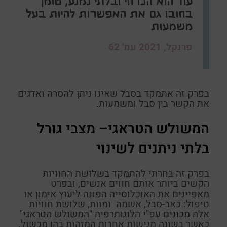
עוד הוא הכרחי ובלתי נמנע, טומן
בחובו גם את האפשרות להיות בעל
משמעות
פרנקל, 2021 עמ' 62
בפרק זה אתמקד בסבל שאינו ניתן להסרה ואדגים
את הקשר בין סבל ומשמעות.
המשולש הטראגי
–
מצבי גורל
בלתי ניתנים לשינוי
בפרק זה בחרתי להתמקד בשלושת החוויות
הקשים ביותר אותם חווים אנשים, ובפרט
מאפיינים את האוכלוסייה הפונה ליעוץ אימון או
טיפול: כאב-סבל, אשמה ומוות, שלושת חוויות
אלה מכונים עפ"י הלוגותרפיה "המשולש הטראגי"
כאשר בשונה מגישות אחרות המזהות בהן מכשול,