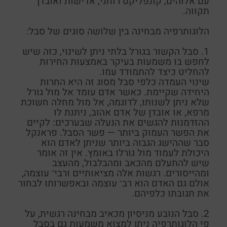
עם אלוהים, קונפליקט רוחני, אדישות ואובדן
תקווה
.
הלוגותרפיה מבחינה בין שלושה סוגים של סבל:
1.
סבל הקשור בגורל בלתי ניתן לשינוי, כזה שיש
לחפש בו משמעות בעיקר באמצעות החירות
להחליט כיצד להתמודד עמו.
שינוי העמדה כלפי סבל מסוג זה היא החרות
היחידה שקיימת. כאשר אדם עומד אל מול גורל
שלא ניתן לשנותו, לדוגמה, אל מול מחלה חשוכת
מרפא, או אובדן של אדם אהוב, ניתנת לו
ההזדמנות להגשים את הנעלה שבערכים: לקיים
את הפשר העמוק ביותר — פשר הסבל.
פראנקל
סבר שההישג הגבוה ביותר שניתן לאדם הוא
היכולת לעמוד מול גורלו באומץ. אין זה אומר
שיש להתעלם מהכאב ומהבלבול, מהעצב
ומהייסורים. רגשות אלה מציאותיים ורבי־ עוצמה,
אולם גם האדם הוא רב־ עוצמה ובאפשרותו לבחור
את תגובתו כלפיהם.
2.
סבל הנובע מניסיון מכאיב מבחינה רגשית, על
פי הלוגותרפיה ניתן למצוא משמעות גם בסבל