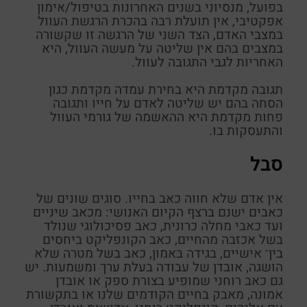
בפועל,
מנסיוני
בשנים האחרונות בטיפול/אימון
אפקטיבי, אין תועלת רבה בהכרת הרגשת העוול
במצבי האדם, הצד השני של הרגשה זו שקשורה
במצבים בהם אין שליטה על מעשה העוול, היא
האחריות לגבי התגובה לעוול.
תגובה מקדמת היא בחירת עמדה מקדמת כגון
הסחה בהם יש שליטה לאדם על חייו ותגובה
פחות מקדמת היא ההאשמה של גורמי העוול
והתעסקות בו.
סבל
אין אדם שלא חווה כאב בחייו. סוגים שונים של
כאבים ישנם ברצף הקיום האנושי: מכאב שיניים
ועד כאבי מחלה כרונית, כאב פסיכולוגי שנולד
בשל אכזבה מהחיים, כאב הקונפליקט ביחסים
בין־ אישיים, בגידה באמון, כאב בשל מטרה שלא
הושגה, אובדן של עבודה בעלת ערך ומשמעות. יש
גם כאב רוחני שמופיע בצורת ספק או אובדן
אמונה, מאבק בחיים הקודמים שלנו או בתקשורת