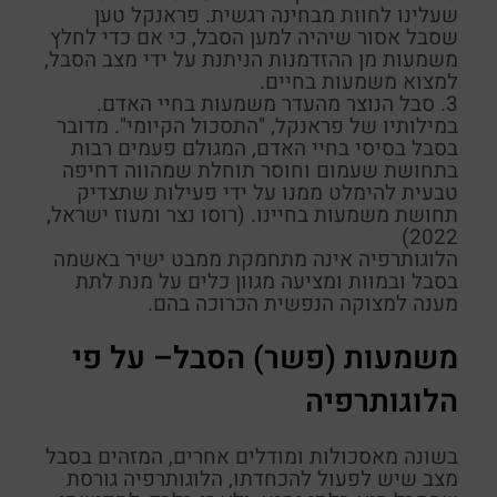
שעלינו לחוות מבחינה רגשית.
פראנקל
טען
שסבל אסור שיהיה למען הסבל, כי אם כדי לחלץ
משמעות מן ההזדמנות הניתנת על ידי מצב הסבל,
למצוא משמעות בחיים.
3.
סבל הנוצר מהעדר משמעות בחיי האדם
.
במילותיו של
פראנקל
,
"התסכול הקיומי"
. מדובר
בסבל בסיסי בחיי האדם, המגולם פעמים רבות
בתחושת שעמום וחוסר תוחלת שמהווה דחיפה
טבעית להימלט ממנו על ידי פעילות שתצדיק
תחושת משמעות בחיינו. (רוסו נצר ומעוז ישראל,
2022)
הלוגותרפיה אינה מתחמקת ממבט ישיר באשמה
בסבל ובמוות ומציעה מגוון כלים על מנת לתת
מענה למצוקה הנפשית הכרוכה בהם.
משמעות
(
פשר
)
הסבל
–
על פי
הלוגותרפיה
בשונה מאסכולות ומודלים אחרים, המזהים בסבל
מצב שיש לפעול להכחדתו, הלוגותרפיה גורסת