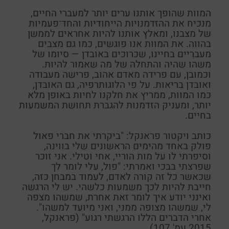
המוות שהופך אותנו ערים יותר למעברי החיים,
מנכיח את ההזדמנויות הייחודיות והחד־פעמיות
של מצבנו, ומאלץ אותנו להיות אחראים לממשן
בהווה. את המוות אנו פוגשים, כמו גם מצבים
מעברִיים בחיינו, שכרוכים באובדן — סיומו של
משהו שהיה והתחלה של מה שאמור להיות.
וכמובן, עם פרידה מאדם אהוב, פרישה מעבודה
ואובדן בריאות. על פי הלוגותרפיה, גם האובדן,
כמו המוות, ממריץ את חלקנו לחיות באופן מלא
יותר, ומעניק הזדמנות להגברת תחושת המשמעות
בחיים.
כותב ויקטור
פראנקל
: "ביקרתי את חברי פאול
פולק באחד מהימים הראשונים שלי בווינה,
וסיפרתי לו על מות הוריי, אחי וטילי. אני זוכר
שפרצתי בבכי ואמרתי: "פול, עלי לומר לך
שכאשר כל זה קורה לאדם, לעמוד במבחן כזה,
חייבת להיות לכך משמעות כלשהי. יש לי הרגשה
ואינני יודע איך לומר זאת אחרת, שמשהו מצפה
לי, שמשהו מצופה ממני, ואני מיועד למשהו".
אחרי הדברים הללו הרגשתי רגוע" (
פראנקל
,
2015 עמ'
107
).