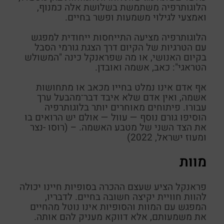
הלוגותרפיה משתמשת בשלושת אלה כמנוף,
ואמצעי לגילוי משמעות ופשר בחיים.
הלוגותרפיה מציעה התייחסות ייחודית למפגש
עם הטרגיות של הקיום דרך הצגת גורמי הסבל
בקיום האנושי, או מה
שפראנקל
כינה
"המשולש
הטראגי":
כאב, אשמה ואובדן
.
אף אדם אינו נמלט בחייו מכאב או מתחושות
אשמה, ואין אדם שלא איבד
דבר־מה
בעל ערך
עבורו. פיתוחים מאוחרים יותר בלוגותרפיה
הוסיפו גורם נוסף — עוול — אולם יש הרואים בו
את הצד השני של מטבע האשמה. – (רוסו -נצר
ומעוז ישראל, 2022)
מוות
פראנקל
הציע שעצם ההכרה בסופיות חיינו יכולה
להוות חוויית יקיצה חשובה בחיים. לדבריו,
המפגש עם המוות והסופיות אינו נוטל מהחיים
את משמעותם, אלא דווקא מעניק להם אותה.