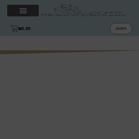
₪
0.00
החנות