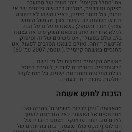
את "החלל הקיומי
"
. זוהי חוויה של מחשבה
מציקה וטורדנית, המלווה בהרגשה פנימית של אי
נוחות, של חוסר סיפוק, כאילו משהו לא כשורה
ודורש תשומת לב. כאשר צורך זה (של מימוש
עצמי) מוכר ומטופל; כשאנו פועלים על מנת
למלא אחריות זאת, וכשאנו משקיעים את עצמנו
בלב שלם בפעולה, אנו משיגים שלווה וסיפוק,
והרגשת רווחה. ואולם כשאנו מסרבים לפעול, אנו
מתנסים באשמה קיומית".( גוטמן, 2007 עמ' 60)
האשמה הקיומית נתפשת על פי גישת
הלוגותרפיה כהזדמנות לשינוי, לעזיבת דפוסי
קבלת החלטות והתנהגות ישנים, על מנת לקבל
החלטות טובות יותר בעתיד.
הזכות לחוש אשמה
מהאשמה “ניתן לדלות משמעות” במידה ואנו
מתייחסים אל האשמה כאל הזדמנות להפוך
לאדם טוב יותר.
פראנקל
מצטט מדבריו של
הפילוסוף מקס
שלר
שעסק רבות בתחומים של