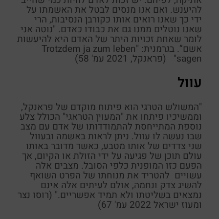
אתיקה, לפיהם: יש זכות לאדם להיות כמי שחייב
להיענש. ואם אנו מנסים לבטל את
האשמתו
על
ידי כך שאנו רואים אותו כקורבן הנסיבות, הרי
שאנו נוטלים ממנו גם את כבודו כאדם. "נוטה אני
לומר שאחת זכויות היתר של האדם היא להיעשות
אשם”. בגרמנית:
"
leben
zum
ja
Trotzdem
sagen
"
(
פראנקל
, 2021 עמ' 58)
עוול
"המשולש הטרגי הוא פיתוח מוקדם של
פראנקל
,
וממשיכיו פיתחו את "המעוין הטראגי" הכולל צלע
נוספת המתייחסת להתמודדותו של אדם עם מצב
שבו נעשה לו עוול. ניתן לראות באשמה ובעוול
שני צדדים של אותו מטבע, כאשר מדובר באותו
עולם תוכן של פגיעה על ידי הזולת או הקיום, אך
הפעם כזו המופנית כלפי הסובל. מצבים אלה
עשויים להטריד את מנוחתו של הפרט השואף
להשיג צדק ונחמה, אולם לעיתים אלה אינם
נמצאים בשליטתו ולא תמיד אפשריים
.
" (רוסו נצר
ומעוז ישראל 2022 עמ' 67)