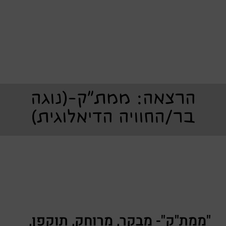
הרצאה: ממת"ק-(נוגה
בר/החוויה הדיאלוגית)
"ממת"ק"- מבקר, מרוחק, תוקפן,