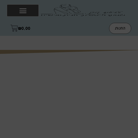
₪
0.00
החנות