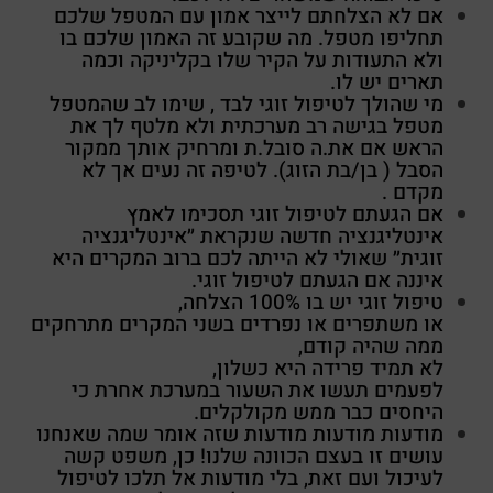
אם לא הצלחתם לייצר אמון עם המטפל שלכם
תחליפו מטפל. מה שקובע זה האמון שלכם בו
ולא התעודות על הקיר שלו בקליניקה וכמה
תארים יש לו.
מי שהולך לטיפול זוגי לבד , שימו לב שהמטפל
מטפל בגישה רב מערכתית ולא מלטף לך את
הראש אם את.ה סובל.ת ומרחיק אותך ממקור
הסבל ( בן/בת הזוג). לטיפה זה נעים אך לא
מקדם .
אם הגעתם לטיפול זוגי תסכימו לאמץ
אינטליגנציה חדשה שנקראת ״אינטליגנציה
זוגית״ שאולי לא הייתה לכם ברוב המקרים היא
איננה אם הגעתם לטיפול זוגי.
טיפול זוגי יש בו 100% הצלחה,
או משתפרים או נפרדים בשני המקרים מתרחקים
ממה שהיה קודם,
לא תמיד פרידה היא כשלון,
לפעמים תעשו את השעור במערכת אחרת כי
היחסים כבר ממש מקולקלים.
מודעות מודעות מודעות שזה אומר שמה שאנחנו
עושים זו בעצם הכוונה שלנו! כן, משפט קשה
לעיכול ועם זאת, בלי מודעות אל תלכו לטיפול