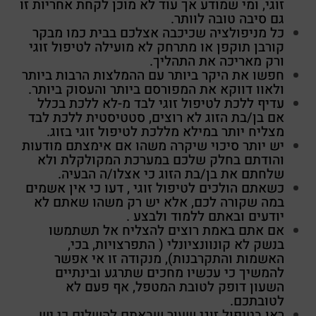
זוגי, ומי שמודע אך עוד לא מוכן לקחת אחריות זו
גם סיבה טובה לוותר.
כל מניפולציה שכיכבה אצלכם בבית כמו מבקר
קורבן תוקפן או מתרחק לא מועילה לטיפול זוגי
ורק מאריכה את התהליך.
חפשו את היקר ביותר עם ההמלצות הרבות ביותר
ולאוו דווקא את המפורסם ביותר והעסוק ביותר.
עדיף ללכת לטיפול זוגי לבד מ-לא ללכת בכלל
אם בן/בת הזוג לא רוצים, סטטיסטית ללכת לבד
מצליח יותר במילא מללכת לטיפול זוגי בזוג.
יש יותר סיכוי שיקרה משהו אם אימצתם מודעות
והודתם בחלק שלכם במערכת המקולקלת ולא
שלחתם את בן/בת הזוג כי אצלו/ה הבעיה.
כשאתם הולכים לטיפול זוגי , דעו כי אין אשמים
במה שקורה לכם, אלא יש רק משהו שאתם לא
יודעים ובאתם ללמוד ולבצע .
אם אתם באמת רוצים להצליח אל תשתמשו
בנשק לא קונוונציונלי ( התפרצויות, בכי,
האשמות והתקרבנות), מנקודה זו אי אפשר
להמשיך כי עכשיו מחכים שתרגע ובינתיים
השעון דופק לטובת המטפל, אף פעם לא
לטובתכם.
ראו בטיפול זוגי שעור שבאתם להשלים כי יש