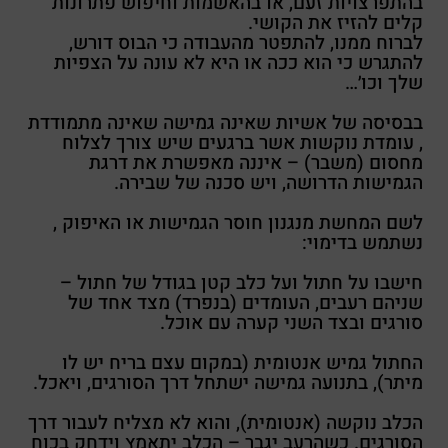
בהתפרצויות זעם, או בהאשמות וחיפוש פתרונות
קלים להזיז את הקושי.
לברוח ממנו, להתפטר מהעבודה כי הבוס דורש,
להתגרש כי הוא ככה או היא לא עונה על הצפיות
שלך וכו׳…
בבסיסה של אשיות שאינה גמישה שאינה מתמודדת
, עומדת נוקשות אשר ברגעים שיש צורך לצלוח
מחסום (משבר) – איננה מאפשרת את דרגת
הגמישות הדרושה, ויש סכנה של שבירה.
לשם המחשת מנגנון חוסר הגמישות או האיפוק ,
נשתמש בדימוי:
חישבו על חתול ועל כלב קטן בגודל של חתול –
שניהם רעבים, העומדים (בנפרד) מצד אחד של
סורגים ובצד השני קערה עם אוכל.
החתול גמיש אנטומית (במקום עצם בריח יש לו
מיתר), בתנועה גמישה ישתחל דרך הסורגים, ויאכל.
הכלב נוקשה (אנטומית), והוא לא מצליח לעבור דרך
הסורגים. כשהרעב יגבר – הכלב יתאמץ וידחק בכוח