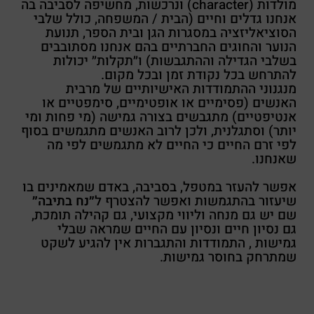
מולדות (character) ונרכשות, מחשיפה לסביבה בה
אנחנו גדלים וחיים (הבית / המשפחה, כולל שלבי
הסוציאליזציה במסגרות הגן ובית הספר, תנועת
הנוער והחוגים החברתיים בהם אנחנו מסתובבים
בשלבי הגדילה וההתגבשות) ו״תקלות״ יכולות
להתרחש בכל נקודת זמן ובכל מקום.
מנגנוני ההתמודדות האישיותיים של מרבית
האנשים (פסימיים או אופטימיים, סימפטיים או
אנטיפטיים) מתגבשים בצורה גמישה (מי פחות ומי
יותר) וסתגלנית, ולכן לרוב האנשים מתגמשים בסוף
לפי זרם החיים כי החיים לא מתגמשים לפי מה
שאנחנו.
אפשר להעזר במטפל, בסביבה, באדם שמאמינים בו
שיעזור בהתגמשות ואפשר להצטרף ל
״נח בתיבה״
שם יש גם מנחה וליווי מקצועי, גם קהילה תומכת,
גם נסיון חיים ונסיון עם החיים שמראה שבלי
גמישות , התמודדות והתגברות אין להגיע לשקט
שמתרחק בחוסר גמישות.