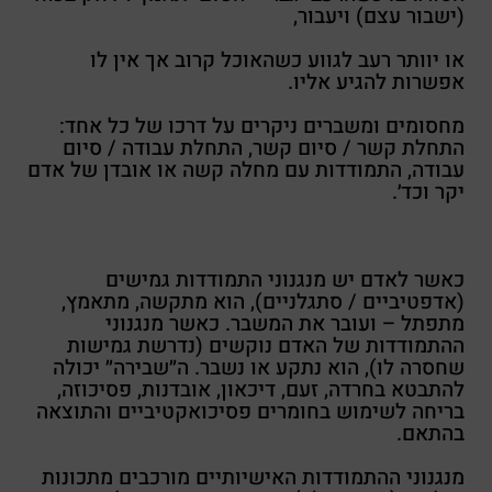
(ישבור עצם) ויעבור,
או יוותר רעב לגווע כשהאוכל קרוב אך אין לו
אפשרות להגיע אליו.
מחסומים ומשברים ניקרים על דרכו של כל אחד:
התחלת קשר / סיום קשר, התחלת עבודה / סיום
עבודה, התמודדות עם מחלה קשה או אובדן של אדם
יקר וכד׳.
כאשר לאדם יש מנגנוני התמודדות גמישים
(אדפטיביים / סתגלניים), הוא מתקשה, מתאמץ,
מתפתל – ועובר את המשבר. כאשר מנגנוני
ההתמודדות של האדם נוקשים (נדרשת גמישות
שחסרה לו), הוא נתקע או נשבר. ה״שבירה״ יכולה
להתבטא בחרדה, זעם, דיכאון, אובדנות, פסיכוזה,
בריחה לשימוש בחומרים פסיכואקטיביים והתוצאה
בהתאם.
מנגנוני ההתמודדות האישיותיים מורכבים מתכונות