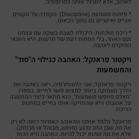
לאהוב, אלא לתרגל אותה כפרופסיה:
* פיתוח משמעת (Discipline): הקפדה על טקסים
זוגיים ואישיים גם בתוך הכאוס.
* ריכוז ונוכחות: היכולת לשבת בשקט עם עצמנו
ועם האחר, בלי הסחות דעת של חדשות, היא התנאי
המוקדם לאהבה.
ויקטור פראנקל: האהבה כגילוי ה"סוד"
והמשמעות
ויקטור פראנקל, אבי הלוגותרפיה, ראה באהבה את
הדרך העמוקה ביותר למצוא פשר לחיים. בספרו
"האדם מחפש משמעות", הוא מתאר כיצד המחשבה
על אהובתו היא שהחזיקה אותו בחיים במחנות
הריכוז.
פראנקל מלמד אותנו שהאוהב האמיתי רואה לא רק
את מה שבן הזוג כרגע (מותש, מבוהל או מרוחק),
אלא את מה שהוא יכול להיות. האהבה היא הכוח