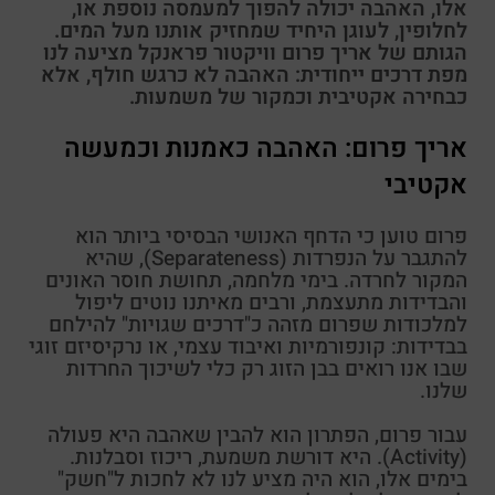
אלו, האהבה יכולה להפוך למעמסה נוספת או,
לחלופין, לעוגן היחיד שמחזיק אותנו מעל המים.
הגותם של אריך פרום וויקטור פראנקל מציעה לנו
מפת דרכים ייחודית: האהבה לא כרגש חולף, אלא
כבחירה אקטיבית וכמקור של משמעות.
אריך פרום: האהבה כאמנות וכמעשה
אקטיבי
פרום טוען כי הדחף האנושי הבסיסי ביותר הוא
להתגבר על הנפרדות (Separateness), שהיא
המקור לחרדה. בימי מלחמה, תחושת חוסר האונים
והבדידות מתעצמת, ורבים מאיתנו נוטים ליפול
למלכודות שפרום מזהה כ"דרכים שגויות" להילחם
בבדידות: קונפורמיות ואיבוד עצמי, או נרקיסיזם זוגי
שבו אנו רואים בבן הזוג רק כלי לשיכוך החרדות
שלנו.
עבור פרום, הפתרון הוא להבין שאהבה היא פעולה
(Activity). היא דורשת משמעת, ריכוז וסבלנות.
בימים אלו, הוא היה מציע לנו לא לחכות ל"חשק"