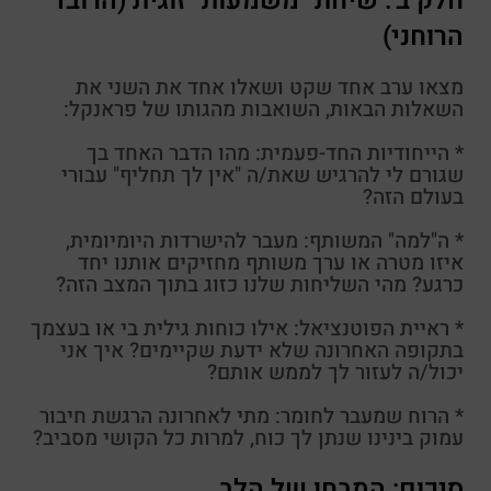
חלק ב': שיחת "משמעות" זוגית (הרובד
הרוחני)
מצאו ערב אחד שקט ושאלו אחד את השני את
השאלות הבאות, השואבות מהגותו של פראנקל:
* הייחודיות החד-פעמית: מהו הדבר האחד בך
שגורם לי להרגיש שאת/ה "אין לך תחליף" עבורי
בעולם הזה?
* ה"למה" המשותף: מעבר להישרדות היומיומית,
איזו מטרה או ערך משותף מחזיקים אותנו יחד
כרגע? מהי השליחות שלנו כזוג בתוך המצב הזה?
* ראיית הפוטנציאל: אילו כוחות גילית בי או בעצמך
בתקופה האחרונה שלא ידעת שקיימים? איך אני
יכול/ה לעזור לך לממש אותם?
* הרוח שמעבר לחומר: מתי לאחרונה הרגשת חיבור
עמוק בינינו שנתן לך כוח, למרות כל הקושי מסביב?
סיכום: המבחן של הלב