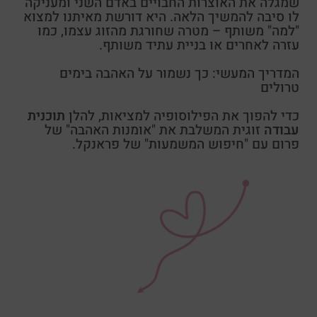
שמגלה את האוצרות החבויים באדם השני ומעניקה
לו סיבה להמשיך הלאה. היא דורשת מאיתנו למצוא
"למה" משותף – מטרה שחורגת מהזוג עצמו, כמו
עזרה לאחרים או בניית עתיד משותף.
המדריך המעשי: כך נשמור על האהבה בימים
טרולים
כדי להפוך את הפילוסופיה למציאות, להלן
תוכנית
עבודה
זוגית המשלבת את "אומנות האהבה" של
פרום עם "חיפוש המשמעות" של פראנקל.