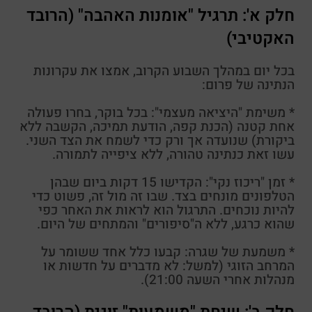
חלק א': תרגיל "אומנות האהבה" (הרובד
האקטיבי)
בכל יום במהלך השבוע הקרוב, אמצו את עקרונות
הנתינה של פרום:
* משימת "היציאה מעצמי": בכל בוקר, בחרו פעולה
אחת קטנה (הכנת קפה, הודעת תמיכה, הקשבה ללא
ביקורת) שנועדה אך ורק כדי לשמח את הצד השני.
עשו זאת כנתינה טהורה, ללא ציפייה לתמורה.
* זמן "ריכוז נקי": הקדישו 15 דקות ביום שבהן
הטלפונים מונחים בצד. שבו זה מול זה, פשוט כדי
להיות נוכחים. התרגול הוא לראות את האחר כפי
שהוא כרגע, ללא ה"סיפורים" והמתחים של היום.
* משמעת של שגרה: קבעו כלל אחד ששומר על
המרחב הזוגי (למשל: לא מדברים על חדשות או
מנהלות אחרי השעה 21:00).