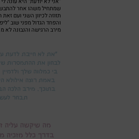
"אני לא יודעת" היא עונה לי 
שמתחיל משהו אחר להתבשל,
תזוזה לכיוון השני ועם זא
והפחד הגדול מפני שוב "ליפ
מירב הרגישה והנבונה לא מ
"את לא חייבת לדעת עכש
לבחון את ההתמסרות של
בי כמלווה שלך ולדמיי
באמת רוצה אילולא הי
בתוכך. מירב הלכה הב
תבחר לעשות
מה שיקשה עליה זו
בדרך כלל מזכיה מהנ