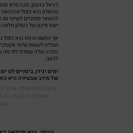
דניאל כהנמן, זוכה פרס נוב
מכשלון הוא כפול מההנאה מז
להשאר פסיביים לשינוי גם א
ישנו סיכון של כשלון מלווה 
אך הפעם הרווח הוא כפול ג
תצליח לעשות שינוי אקטיבי 
הזכיה שלה עומדת לפי מה שה
לכאב.
ימים יגידו, בינתיים לנו 
של מירב שבעיניה היא כוא
אהבה כשלעצמה אינה כו
שאהבה כואבת, או מ
בהע
ההפך, היא מרפאה כא