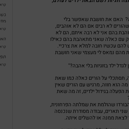
רוצה זוגיות לשם הבאת ילדים לעולם,
קראו
כשמ
ה? האם את חושבת שאפשר בלי
מחד
 שהורים לא רבים אם הם לא אוהבים,
קראו
הבת בהם אני לא רבה איתם, הם לא
 רק עם כאלה שאני מתאהבת בהם כאילו
האם
להם עכשיו חובה למלא את צרכיי.
קראו
ות מהם נמאס לי מעצמי שאני חושבת
תפק
 לגדל ילד בזוגיות בלי אהבה?"
קראו
, תסתכלי על הורים כאלה כמו שאת
 מה הוא חווה, מרגיש עם הורים שאין
 הפעלה בגידול ילדים, זה מה שאת
 הבורדו שהולמת את שמלתה הפרחונית,
 שני תארים, עבודה מסודרת שנכנסה
 לצאת ממנה או להשלים איתה.